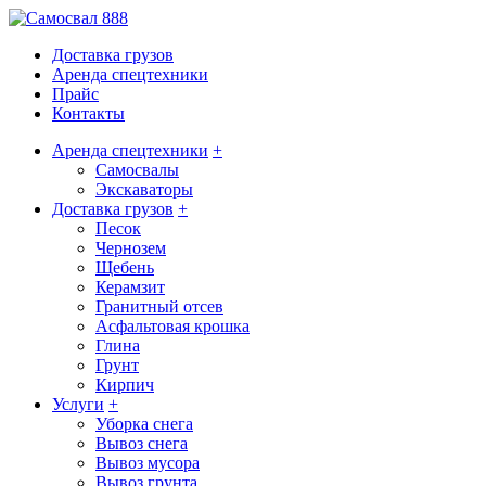
Доставка грузов
Аренда спецтехники
Прайс
Контакты
Аренда спецтехники
+
Самосвалы
Экскаваторы
Доставка грузов
+
Песок
Чернозем
Щебень
Керамзит
Гранитный отсев
Асфальтовая крошка
Глина
Грунт
Кирпич
Услуги
+
Уборка снега
Вывоз снега
Вывоз мусора
Вывоз грунта