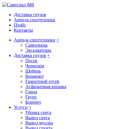
Доставка грузов
Аренда спецтехники
Прайс
Контакты
Аренда спецтехники
+
Самосвалы
Экскаваторы
Доставка грузов
+
Песок
Чернозем
Щебень
Керамзит
Гранитный отсев
Асфальтовая крошка
Глина
Грунт
Кирпич
Услуги
+
Уборка снега
Вывоз снега
Вывоз мусора
Вывоз грунта